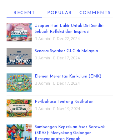
RECENT
POPULAR
COMMENTS
Ucapan Hari Lahir Untuk Diri Sendiri:
Sebuah Refleksi dan Inspirasi
Admin
Dec 22, 2024
Senarai Syarikat GLC di Malaysia
Admin
Dec 17, 2024
Elemen Merentas Kurikulum (EMK)
Admin
Dec 17, 2024
Peribahasa Tentang Kesihatan
Admin
Nov 19, 2024
Sumbangan Keperluan Asas Sarawak
(SKAS): Menyokong Golongan
Berpendapatan Rendah