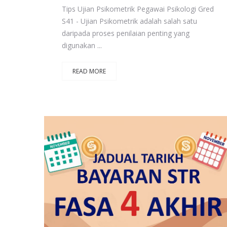
Tips Ujian Psikometrik Pegawai Psikologi Gred
S41 - Ujian Psikometrik adalah salah satu
daripada proses penilaian penting yang
digunakan ...
READ MORE