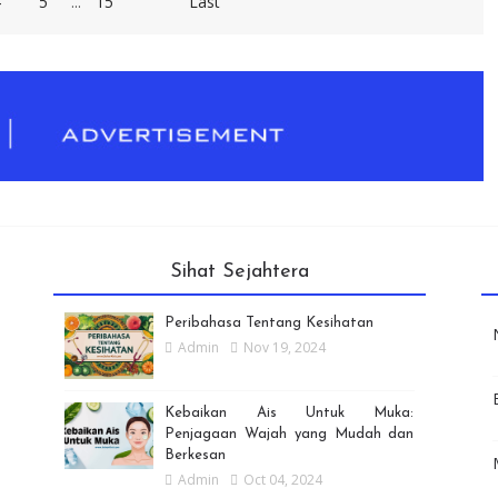
4
5
...
15
Last
Sihat Sejahtera
Peribahasa Tentang Kesihatan
Admin
Nov 19, 2024
Kebaikan Ais Untuk Muka:
Penjagaan Wajah yang Mudah dan
Berkesan
Admin
Oct 04, 2024