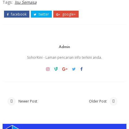
Tags:
Isu Semasa
facebook
twitter
google+
Admin
SohorKini - Laman pencarian info terkini anda.
Newer Post
Older Post