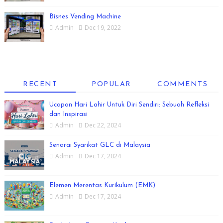
Bisnes Vending Machine
Admin
Dec 19, 2022
RECENT
POPULAR
COMMENTS
Ucapan Hari Lahir Untuk Diri Sendiri: Sebuah Refleksi
dan Inspirasi
Admin
Dec 22, 2024
Senarai Syarikat GLC di Malaysia
Admin
Dec 17, 2024
Elemen Merentas Kurikulum (EMK)
Admin
Dec 17, 2024